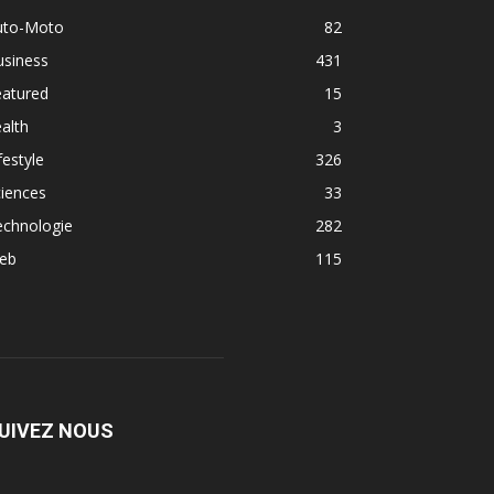
uto-Moto
82
usiness
431
eatured
15
alth
3
festyle
326
iences
33
echnologie
282
eb
115
UIVEZ NOUS