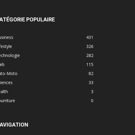
ATÉGORIE POPULAIRE
usiness
431
festyle
326
echnologie
282
eb
115
uto-Moto
82
iences
33
alth
3
urriture
0
AVIGATION