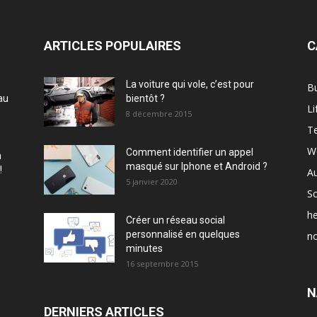
ARTICLES POPULAIRES
C
La voiture qui vole, c’est pour
B
au
bientôt ?
Li
8 décembre 2015
T
W
Comment identifier un appel
à
masqué sur Iphone et Android ?
!
A
5 janvier 2020
Sc
he
Créer un réseau social
personnalisé en quelques
no
minutes
16 septembre 2015
N
DERNIERS ARTICLES