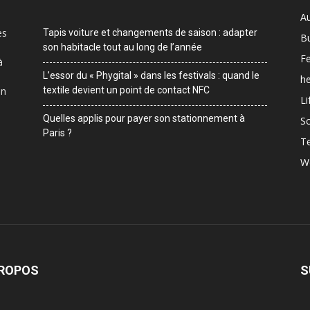
A
es
Tapis voiture et changements de saison : adapter
B
son habitacle tout au long de l’année
F
à
L’essor du « Phygital » dans les festivals : quand le
he
on
textile devient un point de contact NFC
Li
Quelles applis pour payer son stationnement à
Sc
Paris ?
T
W
PROPOS
S