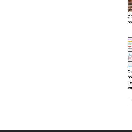
Où
ma
Da
mo
l’
es