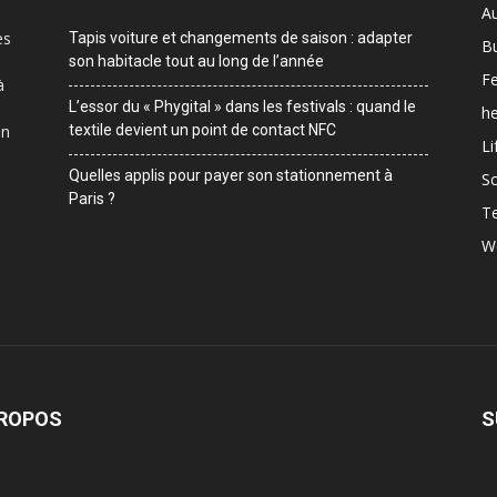
A
es
Tapis voiture et changements de saison : adapter
B
son habitacle tout au long de l’année
F
à
L’essor du « Phygital » dans les festivals : quand le
he
on
textile devient un point de contact NFC
Li
Quelles applis pour payer son stationnement à
Sc
Paris ?
T
W
PROPOS
S