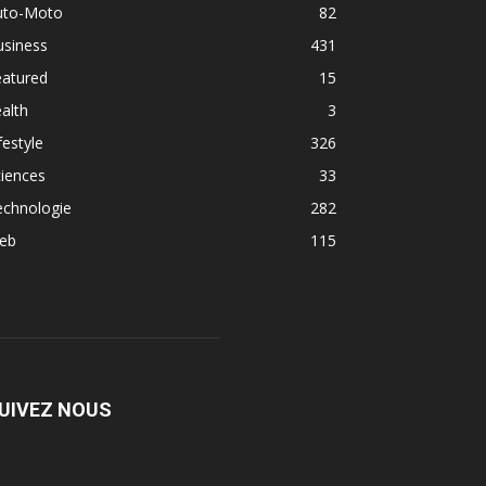
uto-Moto
82
usiness
431
eatured
15
alth
3
festyle
326
iences
33
echnologie
282
eb
115
UIVEZ NOUS