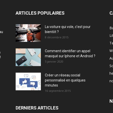
ARTICLES POPULAIRES
C
La voiture qui vole, c’est pour
B
au
bientôt ?
Li
8 décembre 2015
T
W
Comment identifier un appel
à
masqué sur Iphone et Android ?
!
A
5 janvier 2020
Sc
he
Créer un réseau social
personnalisé en quelques
no
minutes
16 septembre 2015
N
DERNIERS ARTICLES