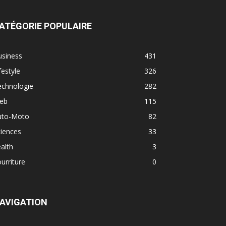
ATÉGORIE POPULAIRE
usiness
431
festyle
326
echnologie
282
eb
115
uto-Moto
82
iences
33
alth
3
urriture
0
AVIGATION