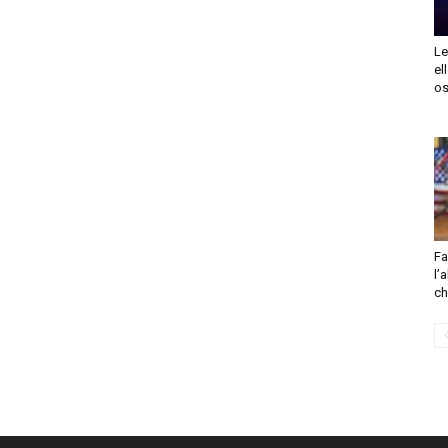
Le
el
os
Fa
l’
ch