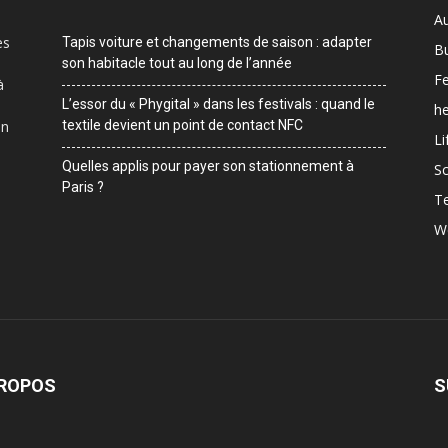
A
es
Tapis voiture et changements de saison : adapter
B
son habitacle tout au long de l’année
F
à
L’essor du « Phygital » dans les festivals : quand le
he
on
textile devient un point de contact NFC
Li
Quelles applis pour payer son stationnement à
Sc
Paris ?
T
W
PROPOS
S