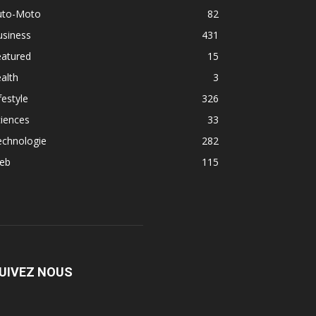
uto-Moto
82
usiness
431
eatured
15
alth
3
festyle
326
iences
33
echnologie
282
eb
115
UIVEZ NOUS