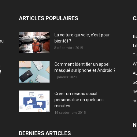
ARTICLES POPULAIRES
C
La voiture qui vole, c’est pour
B
au
bientôt ?
Li
8 décembre 2015
T
W
Comment identifier un appel
à
masqué sur Iphone et Android ?
!
A
5 janvier 2020
Sc
he
Créer un réseau social
personnalisé en quelques
no
minutes
16 septembre 2015
N
DERNIERS ARTICLES