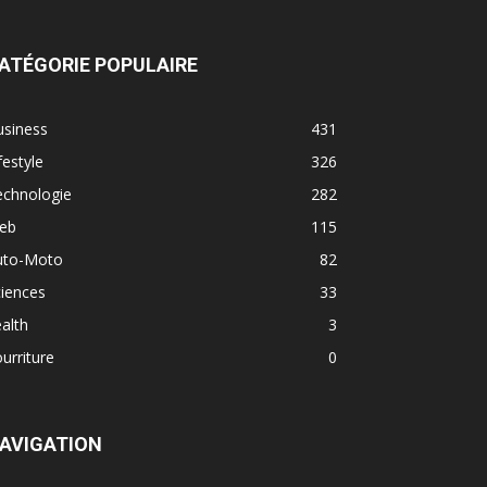
ATÉGORIE POPULAIRE
usiness
431
festyle
326
echnologie
282
eb
115
uto-Moto
82
iences
33
alth
3
urriture
0
AVIGATION