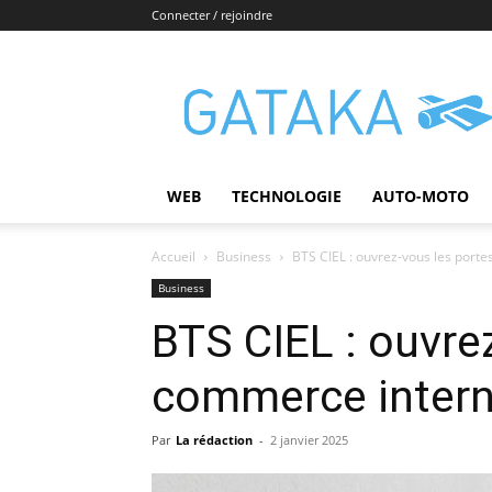
Connecter / rejoindre
Gataka
WEB
TECHNOLOGIE
AUTO-MOTO
Accueil
Business
BTS CIEL : ouvrez-vous les port
Business
BTS CIEL : ouvre
commerce intern
Par
La rédaction
-
2 janvier 2025