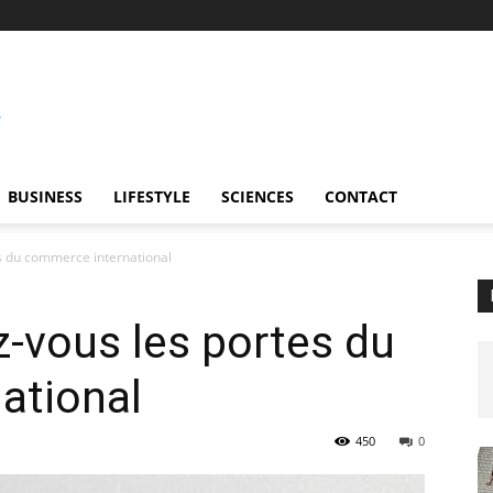
BUSINESS
LIFESTYLE
SCIENCES
CONTACT
es du commerce international
z-vous les portes du
ational
450
0