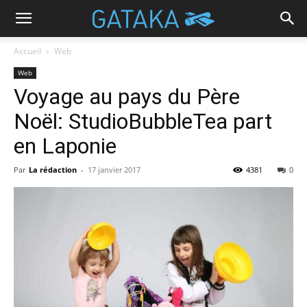
Accueil
Web
Web
Voyage au pays du Père
Noël: StudioBubbleTea part
en Laponie
Par
La rédaction
-
17 janvier 2017
4381
0