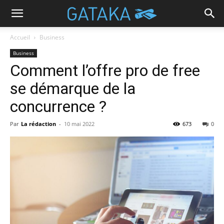
Accueil
Business
Business
Comment l’offre pro de free
se démarque de la
concurrence ?
Par
La rédaction
-
10 mai 2022
673
0