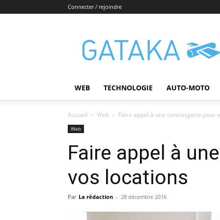
Connecter / rejoindre
Gataka
WEB
TECHNOLOGIE
AUTO-MOTO
Accueil
Web
Faire appel à une conciergerie pour v
Web
Faire appel à un
vos locations
Par
La rédaction
-
28 décembre 2016