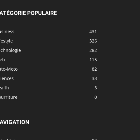
ATÉGORIE POPULAIRE
usiness
431
festyle
326
echnologie
282
eb
115
uto-Moto
82
ciences
33
ealth
3
urriture
0
AVIGATION