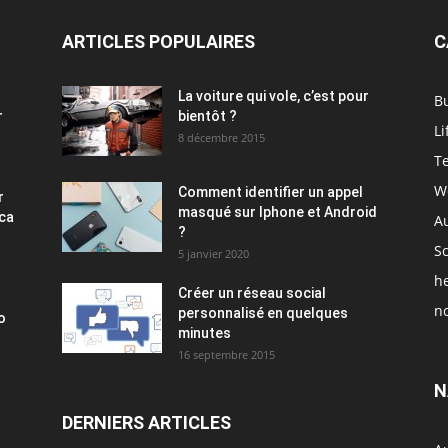
ARTICLES POPULAIRES
C
La voiture qui vole, c’est pour
B
r
bientôt ?
Li
8 décembre 2015
T
W
Comment identifier un appel
r
masqué sur Iphone et Android
ica
A
?
S
5 janvier 2020
h
Créer un réseau social
no
personnalisé en quelques
o
minutes
16 septembre 2015
N
DERNIERS ARTICLES