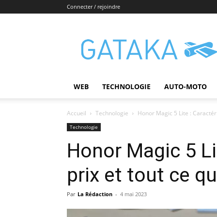
Connecter / rejoindre
Gataka
WEB
TECHNOLOGIE
AUTO-MOTO
Accueil
Technologie
Honor Magic 5 Lite : Caractérist
Technologie
Honor Magic 5 Lit
prix et tout ce qu
Par
La Rédaction
-
4 mai 2023