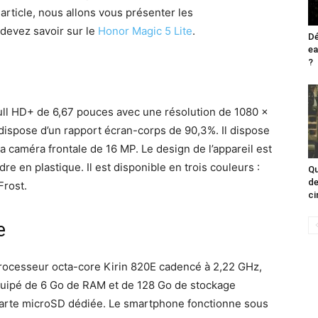
article, nous allons vous présenter les
s devez savoir sur le
Honor Magic 5 Lite
.
Dé
ea
?
Full HD+ de 6,67 pouces avec une résolution de 1080 x
 dispose d’un rapport écran-corps de 90,3%. Il dispose
la caméra frontale de 16 MP. Le design de l’appareil est
re en plastique. Il est disponible en trois couleurs :
Qu
de
Frost.
ci
e
processeur octa-core Kirin 820E cadencé à 2,22 GHz,
quipé de 6 Go de RAM et de 128 Go de stockage
 carte microSD dédiée. Le smartphone fonctionne sous