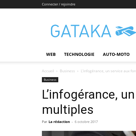
Connecter / rejoindre
Gataka
WEB
TECHNOLOGIE
AUTO-MOTO
Accueil
Business
L’infogérance, un service aux fo
Business
L’infogérance, u
multiples
Par
La rédaction
-
6 octobre 2017