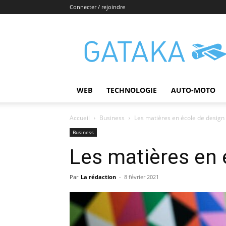
Connecter / rejoindre
Gataka
WEB
TECHNOLOGIE
AUTO-MOTO
Accueil
Business
Les matières en école de design
Business
Les matières en 
Par
La rédaction
-
8 février 2021