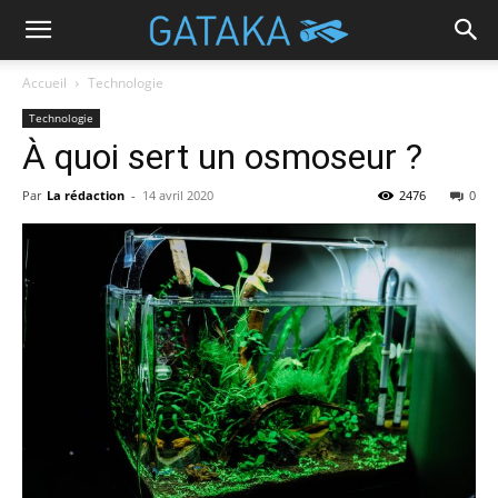
Accueil
Technologie
Technologie
À quoi sert un osmoseur ?
Par
La rédaction
-
14 avril 2020
2476
0