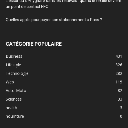
L’essor du « Phygital » dans les festivals : quand le textile devient
un point de contact NFC
Quelles applis pour payer son stationnement à Paris ?
CATÉGORIE POPULAIRE
Business
431
Lifestyle
326
Technologie
282
Web
115
Auto-Moto
82
Sciences
33
health
3
nourriture
0