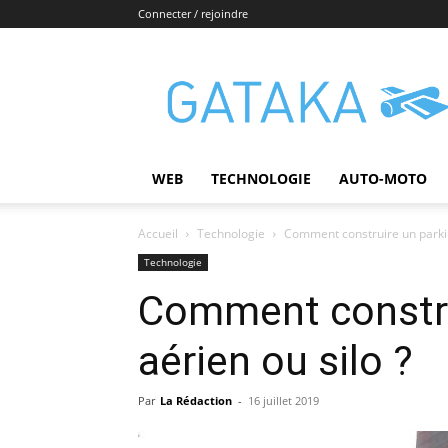
Connecter / rejoindre
Gataka
WEB
TECHNOLOGIE
AUTO-MOTO
Accueil
Technologie
Comment construire un parkin
Technologie
Comment constru
aérien ou silo ?
Par
La Rédaction
-
16 juillet 2019