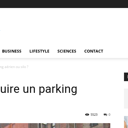
BUSINESS
LIFESTYLE
SCIENCES
CONTACT
g aérien ou silo ?
ire un parking
5523
0