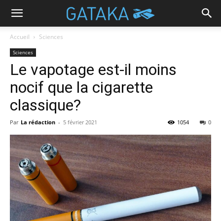
Accueil
Sciences
Sciences
Le vapotage est-il moins
nocif que la cigarette
classique?
Par
La rédaction
-
5 février 2021
1054
0