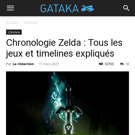
Accueil
Lifestyle
Lifestyle
Chronologie Zelda : Tous les
jeux et timelines expliqués
Par
La rédaction
-
15 mars 2023
32703
10