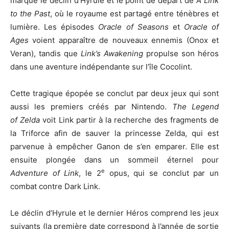
marque le déclin d’Hyrule et le point de départ de
A Link
to the Past
, où le royaume est partagé entre ténèbres et
lumière. Les épisodes
Oracle of Seasons
et
Oracle of
Ages
voient apparaître de nouveaux ennemis (Onox et
Veran), tandis que
Link’s Awakening
propulse son héros
dans une aventure indépendante sur l’île Cocolint.
Cette tragique épopée se conclut par deux jeux qui sont
aussi les premiers créés par Nintendo.
The Legend
of Zelda
voit Link partir à la recherche des fragments de
la Triforce afin de sauver la princesse Zelda, qui est
parvenue à empêcher Ganon de s’en emparer. Elle est
ensuite plongée dans un sommeil éternel pour
e
Adventure of Link
, le 2
opus, qui se conclut par un
combat contre Dark Link.
Le déclin d’Hyrule et le dernier Héros comprend les jeux
suivants (la première date correspond à l’année de sortie