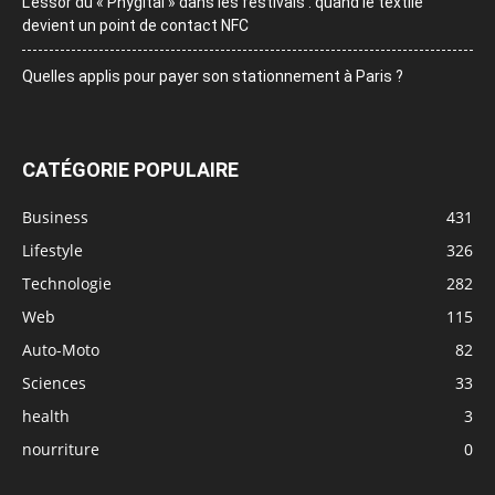
L’essor du « Phygital » dans les festivals : quand le textile
devient un point de contact NFC
Quelles applis pour payer son stationnement à Paris ?
CATÉGORIE POPULAIRE
Business
431
Lifestyle
326
Technologie
282
Web
115
Auto-Moto
82
Sciences
33
health
3
nourriture
0