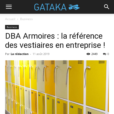
Accueil
Business
Business
DBA Armoires : la référence
des vestiaires en entreprise !
Par
La rédaction
-
11 août 2019
2449
0