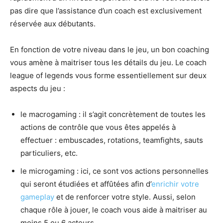
pas dire que l’assistance d’un coach est exclusivement
réservée aux débutants.
En fonction de votre niveau dans le jeu, un bon coaching
vous amène à maitriser tous les détails du jeu. Le coach
league of legends vous forme essentiellement sur deux
aspects du jeu :
le macrogaming : il s’agit concrètement de toutes les
actions de contrôle que vous êtes appelés à
effectuer : embuscades, rotations, teamfights, sauts
particuliers, etc.
le microgaming : ici, ce sont vos actions personnelles
qui seront étudiées et affûtées afin d’
enrichir votre
gameplay
et de renforcer votre style. Aussi, selon
chaque rôle à jouer, le coach vous aide à maitriser au
moins 5 ou 6 acteurs.