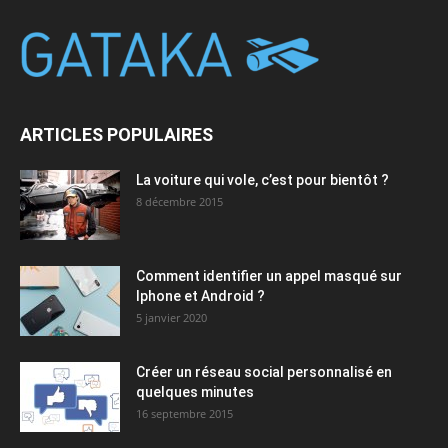
ARTICLES POPULAIRES
La voiture qui vole, c’est pour bientôt ?
8 décembre 2015
Comment identifier un appel masqué sur
Iphone et Android ?
5 janvier 2020
Créer un réseau social personnalisé en
quelques minutes
16 septembre 2015