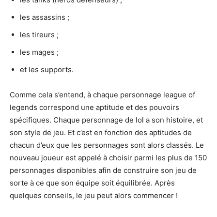
les assassins ;
les tireurs ;
les mages ;
et les supports.
Comme cela s’entend, à chaque personnage league of
legends correspond une aptitude et des pouvoirs
spécifiques. Chaque personnage de lol a son histoire, et
son style de jeu. Et c’est en fonction des aptitudes de
chacun d’eux que les personnages sont alors classés. Le
nouveau joueur est appelé à choisir parmi les plus de 150
personnages disponibles afin de construire son jeu de
sorte à ce que son équipe soit équilibrée. Après
quelques conseils, le jeu peut alors commencer !