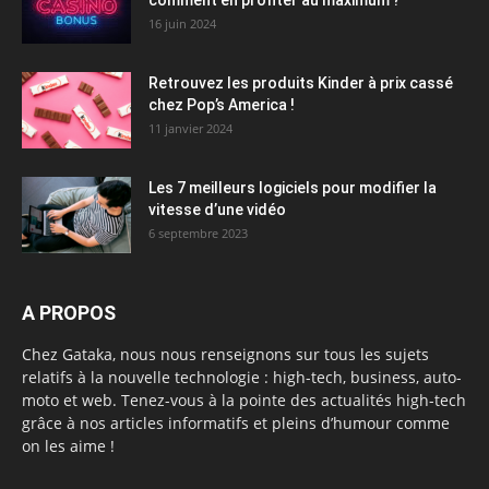
16 juin 2024
Retrouvez les produits Kinder à prix cassé
chez Pop’s America !
11 janvier 2024
Les 7 meilleurs logiciels pour modifier la
vitesse d’une vidéo
6 septembre 2023
A PROPOS
Chez Gataka, nous nous renseignons sur tous les sujets
relatifs à la nouvelle technologie : high-tech, business, auto-
moto et web. Tenez-vous à la pointe des actualités high-tech
grâce à nos articles informatifs et pleins d’humour comme
on les aime !