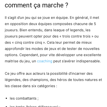
comment ça marche ?
Il s’agit d’un jeu qui se joue en équipe. En général, il met
en opposition deux équipes composées chacune de 5
joueurs. Bien entendu, dans leaque of legends, les
joueurs peuvent opter pour des « trois contre trois » ou
des « cinq contre cinq ». Cela leur permet de mieux
approfondir les modes de jeux et de tester de nouvelles
options. Cependant, pour vite développer une excellente
maitrise du jeu, un
coaching
peut s’avérer indispensable.
Ce jeu offre aux acteurs la possibilité d’incarner des
légendes, des champions, des héros de toutes natures et
les classe dans six catégories :
les combattants ;
les tanks (héros défenseurs) ;