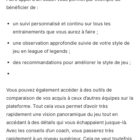
bénéficier de :
un suivi personnalisé et continu sur tous les
entrainements que vous aurez à faire ;
une observation approfondie suivie de votre style de
jeu en league of legends ;
des recommandations pour améliorer le style de jeu ;
Vous pouvez également accéder à des outils de
comparaison de vos acquis à ceux d’autres équipes sur la
plateforme. Tout cela vous permet d’avoir très
rapidement une vision panoramique du jeu tout en
accédant à des détails qui vous échappaient jusque-là.
Avec les conseils d’un coach, vous passerez très
rapidement à un niveau supérieur. Cela ne veut toutefois