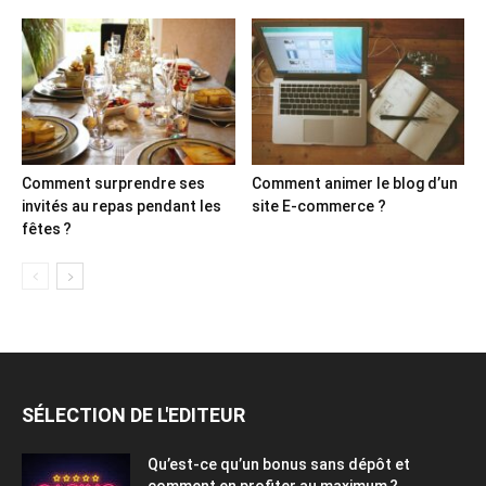
Comment surprendre ses
Comment animer le blog d’un
invités au repas pendant les
site E-commerce ?
fêtes ?
SÉLECTION DE L'EDITEUR
Qu’est-ce qu’un bonus sans dépôt et
comment en profiter au maximum ?