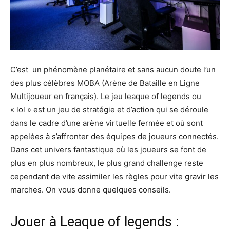
C’est un phénomène planétaire et sans aucun doute l’un
des plus célèbres MOBA (Arène de Bataille en Ligne
Multijoueur en français). Le jeu leaque of legends ou
« lol » est un jeu de stratégie et d’action qui se déroule
dans le cadre d’une arène virtuelle fermée et où sont
appelées à s’affronter des équipes de joueurs connectés.
Dans cet univers fantastique où les joueurs se font de
plus en plus nombreux, le plus grand challenge reste
cependant de vite assimiler les règles pour vite gravir les
marches. On vous donne quelques conseils.
Jouer à Leaque of legends :